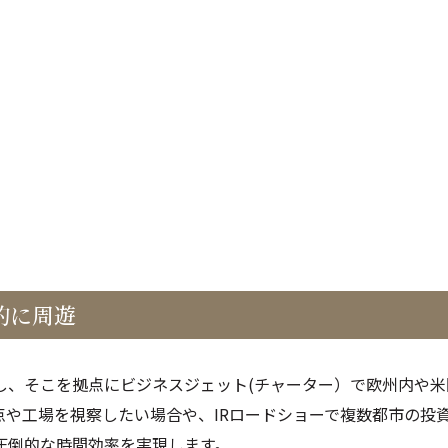
公務出張手配
査証(ビザ)取得代行
翻訳・通訳・アポイント取得代行
IR/財務翻訳
海外赴任前・出張前 語学研修プラン
的に周遊
し、そこを拠点にビジネスジェット(チャーター）で欧州内や
点や工場を視察したい場合や、IRロードショーで複数都市の投
圧倒的な時間効率を実現します。