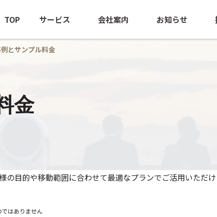
TOP
サービス
会社案内
お知らせ
事例とサンプル料金
海外出張手配
ごあいさつ
ニュースリ
料金
BTM（出張管理の最適化支援）
会社概要
海外安全情
団体旅行・MICE
経営ビジョン
訪日旅行手配
沿革
海外赴任サポート
NOEのあゆみ
客様の目的や移動範囲に合わせて最適なプランでご活用いただけ
-NOE NTAS
サステナビリティ
ビジネスジェット(チャーター）
のではありません
ロケ・取材中継手配