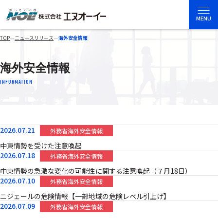
MENU
TOP
―
ニュースリリース
―
海外安全情報
海外安全情報
INFORMATION
2026.07.21
外務省海外安全情報
中東情勢を受けた注意喚起
2026.07.18
外務省海外安全情報
中東情勢の急激な変化の可能性に関する注意喚起（７月18日）
2026.07.10
外務省海外安全情報
ニジェールの危険情報【一部地域の危険レベル引上げ】
2026.07.09
外務省海外安全情報