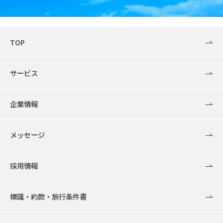
TOP
サービス
企業情報
メッセージ
採用情報
標識・約款・旅行条件書