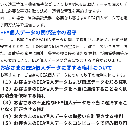
いて適正管理・機密保持などによりお客様のEEA個人データの漏えい防
止に必要な事項を取り決め、適切な管理を実施させます。
尚、この場合、当該委託業務に必要なお客さまのEEA個人データ等を電
子的方法等で送信します。
EEA個人データの関係法令の遵守
当社は、お客さまのEEA個人データに関して適用される法令、規範を遵
守するとともに、上記の取り組みを適宜見直し、改善していきます。ま
た、事故等の発生に関連し警察の捜査時の資料提供および関係機関等か
らの要請により、EEA個人データの発表に協力する場合があります。
お客さまのEEA個人データに関する権利について
お客さまは、ご自身のEEA個人データについて以下の権利を持ちます。
（１）お客さまのEEA個人データおよび関連データを知る権利
（２）お客さまのEEA個人データを不当に遅滞することなく削
除消去を依頼する権利
（３）お客さまの不正確なEEA個人データを不当に遅滞するこ
となく訂正させる権利
（４）お客さまのEEA個人データの取扱いを制限させる権利
（５）お客さまのEEA個人データをコンピュータで読み取り可