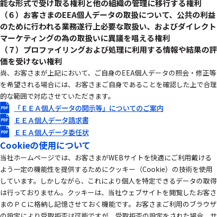
能な形式で受け取る権利と他の組織の管理に移行する権利
（６）お客さまのEEA個人データの取扱について、公共の利益
のために行われる業務遂行上必要な取扱い、およびダイレクト
マーケティングの為の取扱いに異議を唱える権利
（７）プロファイリングおよび処理に利用する情報や結果の評
価を受けない権利
尚、お客さまが上記において、ご自身のEEA個人データの照会・修正等
を希望される場合には、お客さまご自身であることを確認した上で合理
的な範囲で対応させていただきます。
「ＥＥＡ個人データの開示等」についてのご案内
ＥＥＡ個人データ請求書
ＥＥＡ個人データ委任状
Cookieの使用について
当社ホームページでは、お客さまがWEBサイトを快適にご利用戴ける
よう一定の機能性を提供するためにクッキー（Cookie）の技術を使用
しています。しかしながら、これにより個人を特定できるデータの取得
は行っておりません。クッキーは、当社ウェブサイトを閲覧したお客さ
まのＰＣに格納し記憶させておく機能です。お客さまご利用のブラウザ
の設定により受取拒否は可能ですが、受取拒否の設定をされた場合、サ