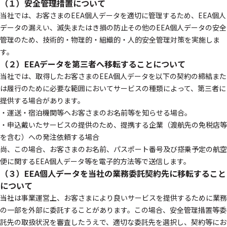
（１）安全管理措置について
当社では、お客さまのEEA個人データを適切に管理するため、EEA個人
データの漏えい、滅失またはき損の防止その他のEEA個人データの安全
管理のため、技術的・物理的・組織的・人的安全管理対策を実施しま
す。
（２）EEAデータを第三者へ移転することについて
当社では、取得したお客さまのEEA個人データを以下の契約の締結また
は履行のために必要な範囲においてサービスの種類によって、第三者に
提供する場合があります。
・運送・宿泊機関等へお客さまのお名前等を知らせる場合。
・申込戴いたサービスの提供のため、提携する企業（渡航先の免税店等
を含む）への発注依頼する場合
尚、この場合、お客さまのお名前、パスポート番号及び搭乗予定の航空
便に関するEEA個人データ等を電子的方法等で送信します。
（３）EEA個人データを当社の業務委託契約先に移転すること
について
当社は事業運営上、お客さまにより良いサービスを提供するために業務
の一部を外部に委託することがあります。この場合、安全管理措置等委
託先の取扱状況を審査したうえで、適切な委託先を選択し、契約等にお