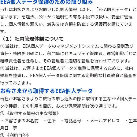
EEA個人データ保護のための取り組み
当社はお客さまよりお伺いした個人情報（以下、「EEA個人データ」と
言います）を適法、公平かつ透明性の有る手段で取扱い、安全に管理
し、個人情報の漏えい、滅失又はき損を防止する保護策を講じていま
す。
（１）社内管理体制について
① 当社は、EEA個人データのマネジメントシステムに関わる役割及び
責任・権限を明確にし、部門毎にセキュリティ管理者、運営組織ごとに
組織責任者を任命し、その管理者に適切な管理を行わせております。
② 当社は、お客さまのEEA個人データを厳重に保管するために、社内
規程を整備し、EEA個人データ保護に関する定期的な社員教育と監査を
行っております。
お客さまから取得するEEA個人データ
当社がお客さまよりご旅行の申し込みの際に取得する主なEEA個人デー
タの種類、その利用の目的、および保管期間は次の通りです。
① 《取得する情報の主な種類》
・お客さまのお名前 ・住所 ・電話番号 ・メールアドレス ・生年
月日 等
② 《利用目的》