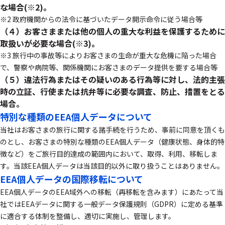
な場合(※2)。
※2 政府機関からの法令に基づいたデータ開示命令に従う場合等
（４）お客さままたは他の個人の重大な利益を保護するために
取扱いが必要な場合(※3)。
※3 旅行中の事故等によりお客さまの生命が重大な危機に陥った場合
で、警察や病院等、関係機関にお客さまのデータ提供を要する場合等
（５）違法行為またはその疑いのある行為等に対し、法的主張
時の立証、行使または抗弁等に必要な調査、防止、措置をとる
場合。
特別な種類のEEA個人データについて
当社はお客さまの旅行に関する諸手続を行うため、事前に同意を頂くも
のとし、お客さまの特別な種類のEEA個人データ（健康状態、身体的特
徴など）をご旅行目的達成の範囲内において、取得、利用、移転しま
す。当該EEA個人データは当該目的以外に取り扱うことはありません。
EEA個人データの国際移転について
EEA個人データのEEA域外への移転（再移転を含みます）にあたって当
社ではEEAデータに関する一般データ保護規則（GDPR）に定める基準
に適合する体制を整備し、適切に実施し、管理します。