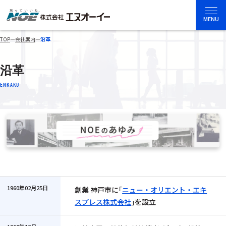
MENU
TOP
―
会社案内
―
沿革
沿革
ENKAKU
1960年02月25日
創業 神戸市に｢
ニュー・オリエント・エキ
スプレス株式会社
｣を設立