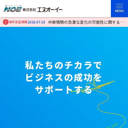
MENU
中東情勢の急激な変化の可能性に関する注
海外安全情報
2026.07.18
2
意喚起（７月18日）
私
た
ち
の
チ
カ
ラ
で
ビ
ジ
ネ
ス
の
成
功
を
サ
ポ
ー
ト
す
る