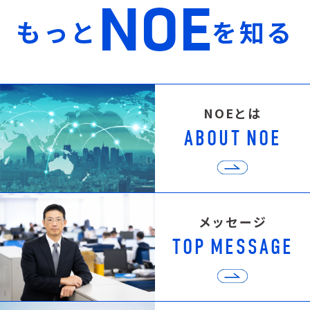
N
O
E
も
っ
と
を
知
る
N
O
E
と
は
A
B
O
U
T
N
O
E
メ
ッ
セ
ー
ジ
T
O
P
M
E
S
S
A
G
E