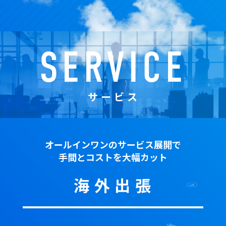
S
E
R
V
I
C
E
サ
ー
ビ
ス
オールインワンのサービス展開で
手間とコストを大幅カット
海
外
出
張