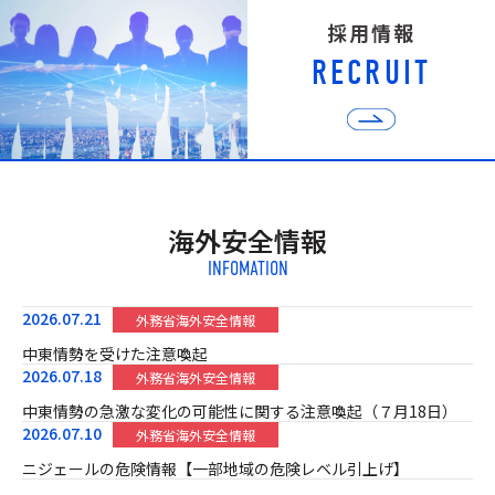
採
用
情
報
R
E
C
R
U
I
T
海外安全情報
INFOMATION
2026.07.21
外務省海外安全情報
中東情勢を受けた注意喚起
2026.07.18
外務省海外安全情報
中東情勢の急激な変化の可能性に関する注意喚起（７月18日）
2026.07.10
外務省海外安全情報
ニジェールの危険情報【一部地域の危険レベル引上げ】