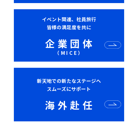
イベント関連、社員旅行
皆様の満足度を共に
企
業
団
体
（
M
I
C
E
）
新天地での新たなステージへ
スムーズにサポート
海
外
赴
任