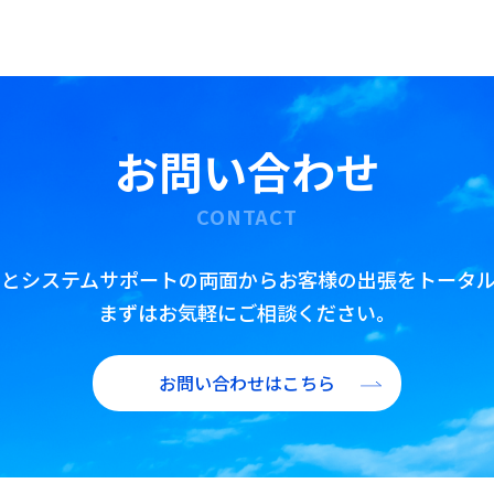
公務出張手配
査証(ビザ)取得代行
翻訳・通訳・アポイント取得代行
IR/財務翻訳
お問い合わせ
海外赴任前・出張前 語学研修プラン
CONTACT
トとシステムサポートの両面からお客様の出張をトータル
まずはお気軽にご相談ください。
お問い合わせはこちら