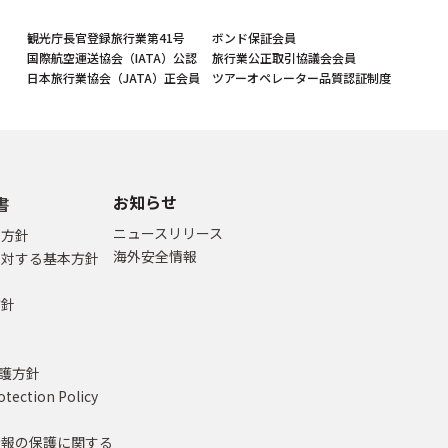
観光庁長官登録旅行業第41号
ボンド保証会員
国際航空運送協会（IATA）公認
旅行業公正取引協議会会員
日本旅行業協会（JATA）正会員
ツアーオペレーター品質認証制度
お知らせ
書
ニュースリリース
本方針
海外安全情報
に対する基本方針
方針
て
保護方針
otection Policy
情報の保護に関する