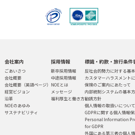
会社案内
採用情報
標識・約款・旅行条件
ごあいさつ
新卒採用情報
反社会的勢力に対する基
会社概要
中途採用情報
カスタマーハラスメント
会社概要（英語ページ）
NOEとは
保険のご案内にあたって
経営ビジョン
メッセージ
内部統制システムの基本
沿革
福利厚生と働き方
勧誘方針
NOEのあゆみ
個人情報の取扱いについ
サステナビリティ
GDPRに関する個人情報
Personal Information Pr
for GDPR
外国にある第三者の個人