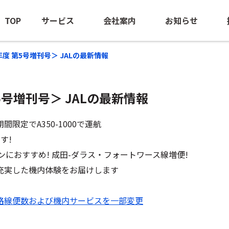
TOP
サービス
会社案内
お知らせ
026年度 第5号増刊号＞ JALの最新情報
 第5号増刊号＞ JALの最新情報
海外出張手配
ごあいさつ
ニュースリ
BTM（出張管理の最適化支援）
会社概要
海外安全情
期間限定でA350-1000で運航
団体旅行・MICE
経営ビジョン
す!
ンにおすすめ! 成田-ダラス・フォートワース線増便!
訪日旅行手配
沿革
充実した機内体験をお届けします
海外赴任サポート
NOEのあゆみ
-NOE NTAS
サステナビリティ
国際線路線便数および機内サービスを一部変更
ビジネスジェット(チャーター）
ロケ・取材中継手配