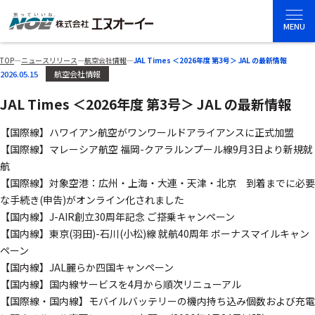
MENU
TOP
―
ニュースリリース
―
航空会社情報
―
JAL Times ＜2026年度 第3号＞ JAL の最新情報
2026.05.15
航空会社情報
JAL Times ＜2026年度 第3号＞ JAL の最新情報
【国際線】ハワイアン航空がワンワールドアライアンスに正式加盟
【国際線】マレーシア航空 福岡-クアラルンプール線9月3日より新規就
航
【国際線】対象空港：広州・上海・大連・天津・北京 到着までに必要
な手続き(申告)がオンライン化されました
【国内線】J-AIR創立30周年記念 ご搭乗キャンペーン
【国内線】東京(羽田)-石川(小松)線 就航40周年 ボーナスマイルキャン
ペーン
【国内線】JAL麗らか四国キャンペーン
【国内線】国内線サービスを4月から順次リニューアル
【国際線・国内線】モバイルバッテリーの機内持ち込み個数および充電