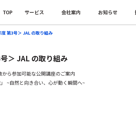
TOP
サービス
会社案内
お知らせ
26年度 第3号＞ JAL の取り組み
第3号＞ JAL の取り組み
海外出張手配
ごあいさつ
ニュースリ
BTM（出張管理の最適化支援）
会社概要
海外安全情
人数から参加可能な公開講座のご案内
団体旅行・MICE
経営ビジョン
」 ~自然と向き合い、心が動く瞬間へ~
訪日旅行手配
沿革
海外赴任サポート
NOEのあゆみ
-NOE NTAS
サステナビリティ
ビジネスジェット(チャーター）
ロケ・取材中継手配