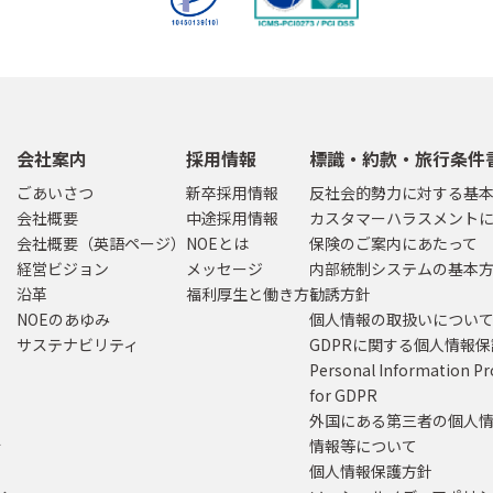
会社案内
採用情報
標識・約款・旅行条件
ごあいさつ
新卒採用情報
反社会的勢力に対する基
会社概要
中途採用情報
カスタマーハラスメント
会社概要（英語ページ）
NOEとは
保険のご案内にあたって
経営ビジョン
メッセージ
内部統制システムの基本
沿革
福利厚生と働き方
勧誘方針
NOEのあゆみ
個人情報の取扱いについ
サステナビリティ
GDPRに関する個人情報
Personal Information Pr
for GDPR
外国にある第三者の個人
行
情報等について
個人情報保護方針