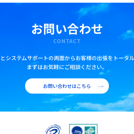
公務出張手配
査証(ビザ)取得代行
お問い合わせ
翻訳・通訳・アポイント取得代行
IR/財務翻訳
CONTACT
海外赴任前・出張前 語学研修プラン
トとシステムサポートの両面からお客様の出張をトータル
まずはお気軽にご相談ください。
お問い合わせはこちら