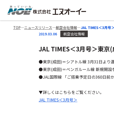
TOP
―
ニュースリリース
―
航空会社情報
―
JAL TIMES＜3
2019.03.06
航空会社情報
JAL TIMES＜3月号＞東
●東京(成田)＝シアトル線 3月31日より
●東京(成田)＝ベンガルール線 新規開設
●JAL国際線 「ご搭乗予定日の360日
▼詳しくはこちらをご覧ください。
JAL TIMES＜3月号＞