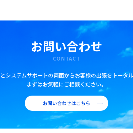
公務出張手配
査証(ビザ)取得代行
翻訳・通訳・アポイント取得代行
IR/財務翻訳
お問い合わせ
海外赴任前・出張前 語学研修プラン
CONTACT
トとシステムサポートの両面からお客様の出張をトータル
まずはお気軽にご相談ください。
お問い合わせはこちら