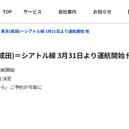
TOP
サービス
会社案内
お知らせ
月号＞東京(成田)＝シアトル線 3月31日より運航開始 他
京(成田)＝シアトル線 3月31日より運航開始 
海外出張手配
ごあいさつ
ニュースリ
BTM（出張管理の最適化支援）
会社概要
海外安全情
運航開始
団体旅行・MICE
経営ビジョン
を決定
前から」ご予約が可能に
訪日旅行手配
沿革
海外赴任サポート
NOEのあゆみ
-NOE NTAS
サステナビリティ
ビジネスジェット(チャーター）
ロケ・取材中継手配