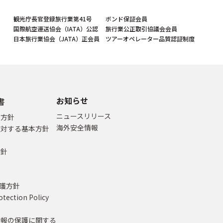
観光庁長官登録旅行業第41号
ボンド保証会員
国際航空運送協会（IATA）公認
旅行業公正取引協議会会員
日本旅行業協会（JATA）正会員
ツアーオペレーター品質認証制度
お知らせ
書
ニュースリリース
本方針
海外安全情報
に対する基本方針
方針
て
保護方針
otection Policy
情報の保護に関する