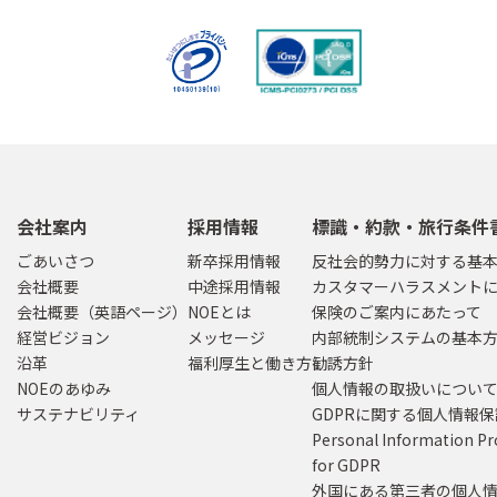
会社案内
採用情報
標識・約款・旅行条件
ごあいさつ
新卒採用情報
反社会的勢力に対する基
会社概要
中途採用情報
カスタマーハラスメント
会社概要（英語ページ）
NOEとは
保険のご案内にあたって
経営ビジョン
メッセージ
内部統制システムの基本
沿革
福利厚生と働き方
勧誘方針
NOEのあゆみ
個人情報の取扱いについ
サステナビリティ
GDPRに関する個人情報
Personal Information Pr
for GDPR
外国にある第三者の個人