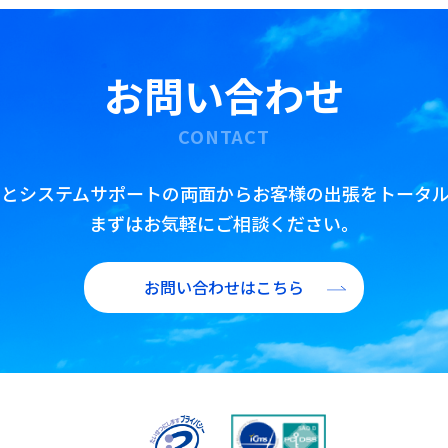
公務出張手配
査証(ビザ)取得代行
お問い合わせ
翻訳・通訳・アポイント取得代行
IR/財務翻訳
CONTACT
海外赴任前・出張前 語学研修プラン
トとシステムサポートの両面からお客様の出張をトータル
まずはお気軽にご相談ください。
お問い合わせはこちら