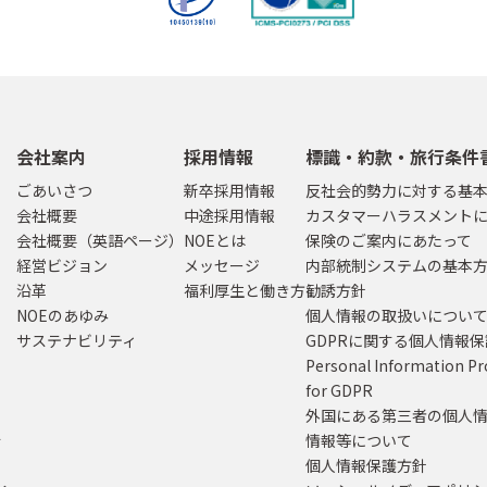
会社案内
採用情報
標識・約款・旅行条件
ごあいさつ
新卒採用情報
反社会的勢力に対する基
会社概要
中途採用情報
カスタマーハラスメント
会社概要（英語ページ）
NOEとは
保険のご案内にあたって
経営ビジョン
メッセージ
内部統制システムの基本
沿革
福利厚生と働き方
勧誘方針
NOEのあゆみ
個人情報の取扱いについ
サステナビリティ
GDPRに関する個人情報
Personal Information Pr
for GDPR
外国にある第三者の個人
行
情報等について
個人情報保護方針