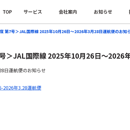
TOP
サービス
会社案内
お知らせ
25年度 第7号＞JAL国際線 2025年10月26日～2026年3月28日運航便のお知
 第7号＞JAL国際線 2025年10月26日～2
海外出張手配
ごあいさつ
ニュースリ
BTM（出張管理の最適化支援）
会社概要
海外安全情
3月28日運航便のお知らせ
団体旅行・MICE
経営ビジョン
-2026年3.28運航便
訪日旅行手配
沿革
海外赴任サポート
NOEのあゆみ
-NOE NTAS
サステナビリティ
ビジネスジェット(チャーター）
ロケ・取材中継手配