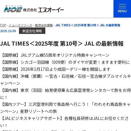
MENU
TOP
―
ニュースリリース
―
航空会社情報
―
JAL TIMES＜2025年度 第10号＞ JAL の最新情報
2025.10.09
航空会社情報
JAL TIMES＜2025年度 第10号＞ JAL の最新情報
【国際線】JALグアム線55周年オリジナル特典キャンペーン
【国際線】シカゴー羽田線（009便）のダイヤが変更！ますます便利に
【国際線】2026年1月17日より成田ーデリー線を開設します
【国内線】沖縄（那覇）ー宮古・石垣線／石垣ー宮古線ダブルマイルキ
ャンペーン
【国内線】東京（羽田）始発便搭乗＆広島空港発レンタカーで旅をお得
に！
【国内ツアー】三沢空港利用で青森県へ行こう！「のれそれ青森旅キャ
ンペーン」星野リゾートへの旅
【JALビジネスキャリアサポート】各種社員研修はJALにお任せくださ
い！