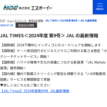
MENU
TOP
―
ニュースリリース
―
航空会社情報
―
JAL TIMES＜2024年度 第9号＞ JAL の最新情報
2024.07.24
航空会社情報
JAL TIMES＜2024年度 第9号＞ JAL の最新情報
【国際線】2024下期中にインディゴとのコードシェアを開始します
【国際線】ドーハ発羽田行きビジネスクラスご利用のお客さま限定「タ
クシーチケットサービス」開始！
【国際線】ハワイの環境や文化の保護につながる新運賃 「JAL Mahalo
運賃」販売開始！
【国内線】機内で動画ストリーミング配信を視聴できる「J-AIR動画見
放題」サービスを期間限定で実施
▼詳しくはこちらをご覧ください
【JAL Times】2024年度第09号_JAL最新情報