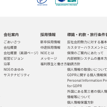
会社案内
採用情報
標識・約款・旅行条件
ごあいさつ
新卒採用情報
反社会的勢力に対する基
会社概要
中途採用情報
カスタマーハラスメント
会社概要（英語ページ）
NOEとは
保険のご案内にあたって
経営ビジョン
メッセージ
内部統制システムの基本
沿革
福利厚生と働き方
勧誘方針
NOEのあゆみ
個人情報の取扱いについ
サステナビリティ
GDPRに関する個人情報
Personal Information Pr
for GDPR
外国にある第三者の個人
行
情報等について
個人情報保護方針