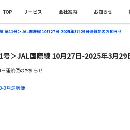
TOP
サービス
会社案内
お知らせ
24年度 第11号＞JAL国際線 10月27日-2025年3月29日運航便のお知らせ
 第11号＞JAL国際線 10月27日-2025年3
海外出張手配
ごあいさつ
ニュースリ
BTM（出張管理の最適化支援）
会社概要
海外安全情
3月29日運航便のお知らせ
団体旅行・MICE
経営ビジョン
10-3月運航便
訪日旅行手配
沿革
海外赴任サポート
NOEのあゆみ
-NOE NTAS
サステナビリティ
ビジネスジェット(チャーター）
ロケ・取材中継手配