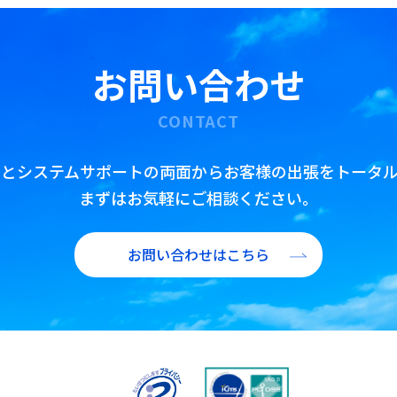
公務出張手配
査証(ビザ)取得代行
お問い合わせ
翻訳・通訳・アポイント取得代行
IR/財務翻訳
CONTACT
海外赴任前・出張前 語学研修プラン
トとシステムサポートの両面からお客様の出張をトータル
まずはお気軽にご相談ください。
お問い合わせはこちら