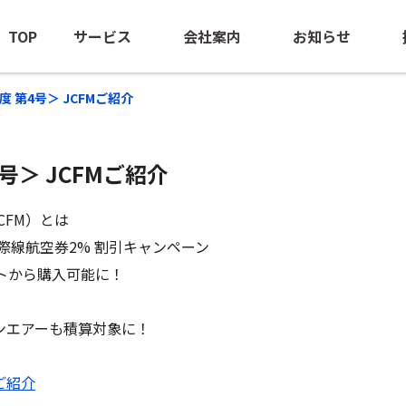
TOP
サービス
会社案内
お知らせ
3年度 第4号＞ JCFMご紹介
第4号＞ JCFMご紹介
海外出張手配
ごあいさつ
ニュースリ
BTM（出張管理の最適化支援）
会社概要
海外安全情
CFM）とは
団体旅行・MICE
経営ビジョン
際線航空券2% 割引キャンペーン
サイトから購入可能に！
訪日旅行手配
沿革
海外赴任サポート
NOEのあゆみ
ンエアーも積算対象に！
-NOE NTAS
サステナビリティ
ビジネスジェット(チャーター）
Mご紹介
ロケ・取材中継手配