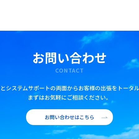
公務出張手配
査証(ビザ)取得代行
翻訳・通訳・アポイント取得代行
IR/財務翻訳
海外赴任前・出張前 語学研修プラン
お問い合わせ
CONTACT
トとシステムサポートの両面からお客様の出張をトータル
まずはお気軽にご相談ください。
お問い合わせはこちら