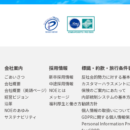
会社案内
採用情報
標識・約款・旅行条件
ごあいさつ
新卒採用情報
反社会的勢力に対する基
会社概要
中途採用情報
カスタマーハラスメント
会社概要（英語ページ）
NOEとは
保険のご案内にあたって
経営ビジョン
メッセージ
内部統制システムの基本
沿革
福利厚生と働き方
勧誘方針
NOEのあゆみ
個人情報の取扱いについ
サステナビリティ
GDPRに関する個人情報
Personal Information Pr