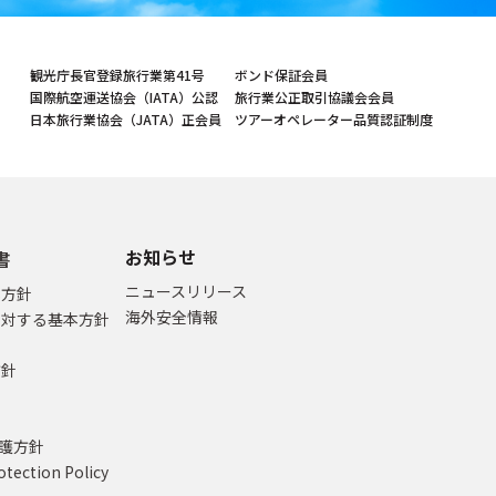
観光庁長官登録旅行業第41号
ボンド保証会員
国際航空運送協会（IATA）公認
旅行業公正取引協議会会員
日本旅行業協会（JATA）正会員
ツアーオペレーター品質認証制度
お知らせ
書
ニュースリリース
本方針
海外安全情報
に対する基本方針
方針
て
保護方針
otection Policy