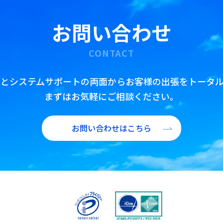
公務出張手配
お問い合わせ
査証(ビザ)取得代行
翻訳・通訳・アポイント取得代行
CONTACT
IR/財務翻訳
トとシステムサポートの両面からお客様の出張をトータル
海外赴任前・出張前 語学研修プラン
まずはお気軽にご相談ください。
お問い合わせはこちら