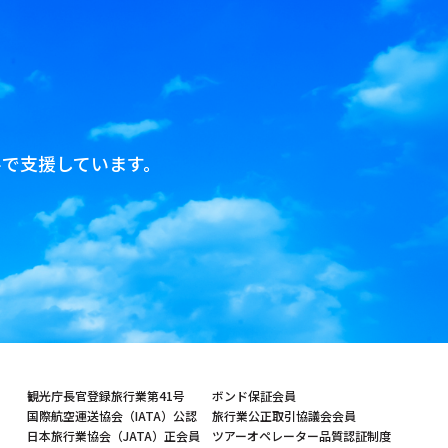
で支援しています。
観光庁長官登録旅行業第41号
ボンド保証会員
国際航空運送協会（IATA）公認
旅行業公正取引協議会会員
日本旅行業協会（JATA）正会員
ツアーオペレーター品質認証制度