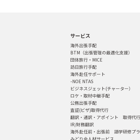
サービス
海外出張手配
BTM（出張管理の最適化支援）
団体旅行・MICE
訪日旅行手配
海外赴任サポート
-NOE NTAS
ビジネスジェット(チャーター）
ロケ・取材中継手配
公務出張手配
査証(ビザ)取得代行
翻訳・通訳・アポイント 取得代
IR/財務翻訳
海外赴任前・出張前 語学研修プ
みどり会人材サービス