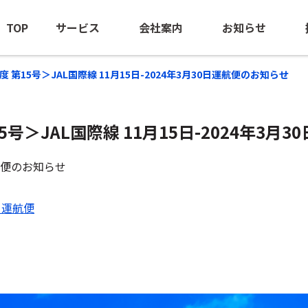
TOP
サービス
会社案内
お知らせ
23年度 第15号＞JAL国際線 11月15日-2024年3月30日運航便のお知らせ
 第15号＞JAL国際線 11月15日-2024年3
海外出張手配
ごあいさつ
ニュースリ
BTM（出張管理の最適化支援）
会社概要
海外安全情
運航便のお知らせ
団体旅行・MICE
経営ビジョン
3月運航便
訪日旅行手配
沿革
海外赴任サポート
NOEのあゆみ
-NOE NTAS
サステナビリティ
ビジネスジェット(チャーター）
ロケ・取材中継手配