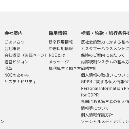
会社案内
採用情報
標識・約款・旅行条件
ごあいさつ
新卒採用情報
反社会的勢力に対する基
会社概要
中途採用情報
カスタマーハラスメント
会社概要（英語ページ）
NOEとは
保険のご案内にあたって
経営ビジョン
メッセージ
内部統制システムの基本
沿革
福利厚生と働き方
勧誘方針
NOEのあゆみ
個人情報の取扱いについ
サステナビリティ
GDPRに関する個人情報
Personal Information Pr
for GDPR
外国にある第三者の個人
行
情報等について
個人情報保護方針
ラン
ソーシャルメディアポリ