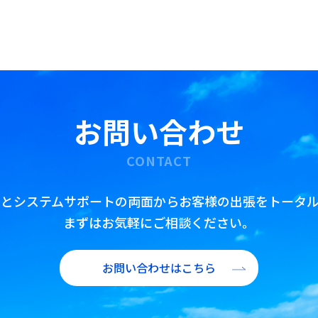
公務出張手配
査証(ビザ)取得代行
翻訳・通訳・アポイント取得代行
IR/財務翻訳
海外赴任前・出張前 語学研修プラン
お問い合わせ
CONTACT
トとシステムサポートの両面からお客様の出張をトータル
まずはお気軽にご相談ください。
お問い合わせはこちら