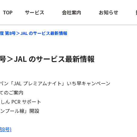
TOP
サービス
会社案内
お知らせ
22年度 第8号＞JAL のサービス最新情報
 第8号＞JAL のサービス最新情報
海外出張手配
ごあいさつ
ニュースリ
BTM（出張管理の最適化支援）
会社概要
海外安全情
団体旅行・MICE
経営ビジョン
パン「JAL プレミアムナイト」いち早キャンペーン
てのご案内
訪日旅行手配
沿革
しん PCR サポート
海外赴任サポート
NOEのあゆみ
ルンプール線」開設
-NOE NTAS
サステナビリティ
ビジネスジェット(チャーター）
第8号)
ロケ・取材中継手配