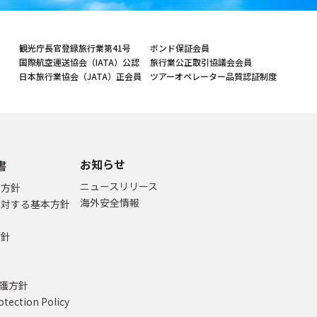
観光庁長官登録旅行業第41号
ボンド保証会員
国際航空運送協会（IATA）公認
旅行業公正取引協議会会員
日本旅行業協会（JATA）正会員
ツアーオペレーター品質認証制度
お知らせ
書
ニュースリリース
本方針
海外安全情報
に対する基本方針
方針
て
保護方針
otection Policy