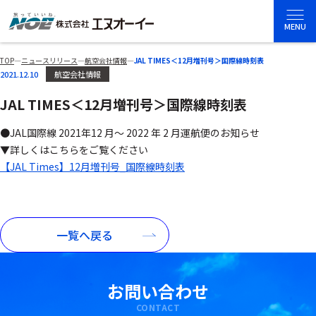
MENU
TOP
―
ニュースリリース
―
航空会社情報
―
JAL TIMES＜12月増刊号＞国際線時刻表
2021.12.10
航空会社情報
JAL TIMES＜12月増刊号＞国際線時刻表
●JAL国際線 2021年12 月～ 2022 年 2 月運航便のお知らせ
▼詳しくはこちらをご覧ください
【JAL Times】12月増刊号_国際線時刻表
一覧へ戻る
お問い合わせ
CONTACT