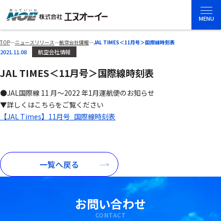
MENU
TOP
―
ニュースリリース
―
航空会社情報
―
JAL TIMES＜11月号＞国際線時刻表
2021.11.08
航空会社情報
JAL TIMES＜11月号＞国際線時刻表
●JAL国際線 11 月～2022 年1月運航便のお知らせ
▼詳しくはこちらをご覧ください
【JAL Times】11月号_国際線時刻表
一覧へ戻る
お問い合わせ
CONTACT